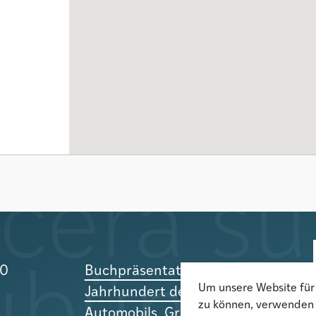
10
Buchpräsentation «Das
Um unsere Website für 
Jahrhundert des
zu können, verwenden 
Automobils. Graubünden