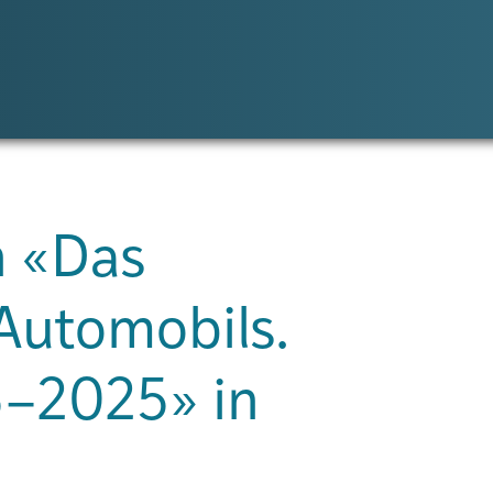
n «Das
Automobils.
–2025» in