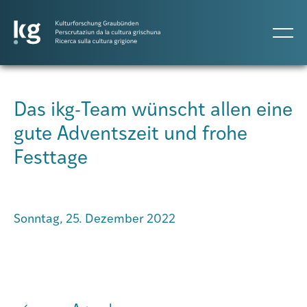
DE
IT
RM
Das ikg-Team wünscht allen eine
gute Adventszeit und frohe
Atlas GR
Festtage
Projekte
Sonntag, 25. Dezember 2022
Publikationen
Personen