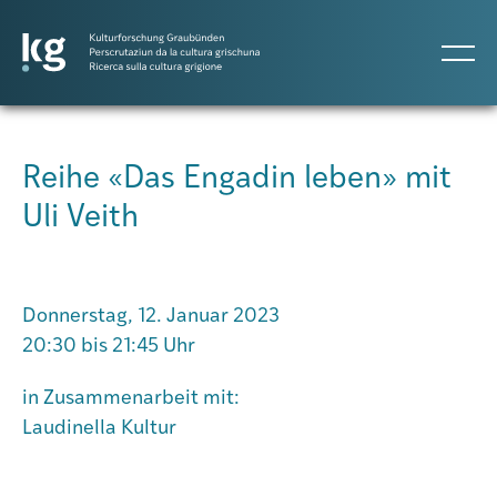
DE
IT
RM
Reihe «Das Engadin leben» mit
Uli Veith
Atlas GR
Projekte
Donnerstag, 12. Januar 2023
20:30 bis 21:45 Uhr
Publikationen
in Zusammenarbeit mit:
Laudinella Kultur
Personen