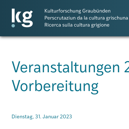
DE
IT
RM
Veranstaltungen 
Atlas GR
Vorbereitung
Projekte
Publikationen
Dienstag, 31. Januar 2023
Personen