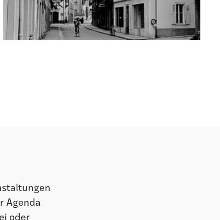
nstaltungen
er Agenda
ei oder