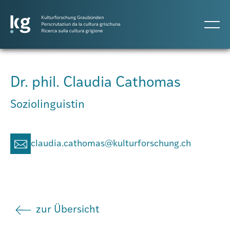
Dr. phil. Claudia Cathomas
Atlas GR
Soziolinguistin
Projekte
claudia.cathomas@kulturforschung.ch
Publikationen
zur Übersicht
Personen