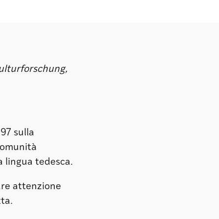
lturforschung,
997 sulla
 comunità
a lingua tedesca.
lare attenzione
ta.