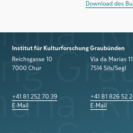
Download des Buc
Institut für Kulturforschung Graubünden
Reichsgasse 10
Via da Marias 1
7000 Chur
7514 Sils/Segl
+41 81 252 70 39
+41 81 826 52 
E-Mail
E-Mail