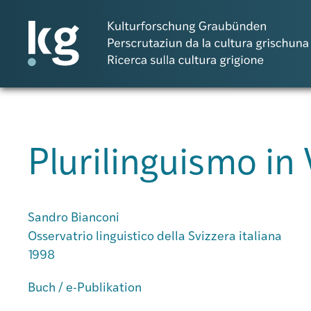
DE
IT
RM
Plurilinguismo in 
Atlas GR
Projekte
Sandro Bianconi
Osservatrio linguistico della Svizzera italiana
1998
Publikationen
Buch / e-Publikation
Personen