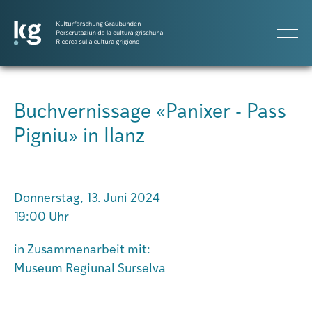
DE
IT
RM
Buchvernissage «Panixer - Pass
Pigniu» in Ilanz
Atlas GR
Projekte
Donnerstag, 13. Juni 2024
19:00 Uhr
Publikationen
in Zusammenarbeit mit:
Museum Regiunal Surselva
Personen