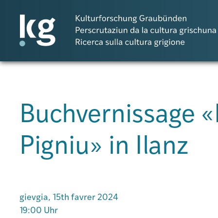
DE
IT
RM
Buchvernissage «P
Projects
Pigniu» in Ilanz
Publicaziuns
Persunas
gievgia, 15th favrer 2024
19:00 Uhr
Agenda