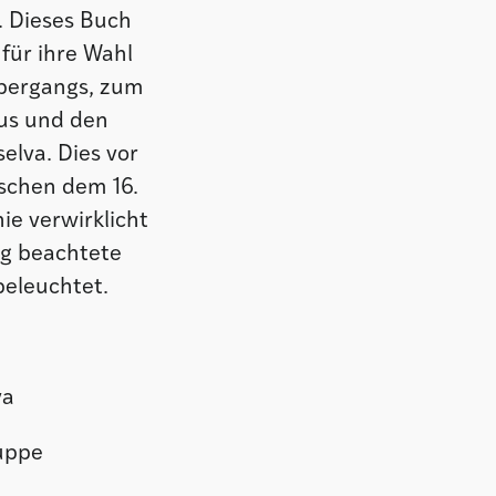
. Dieses Buch
für ihre Wahl
Übergangs, zum
us und den
elva. Dies vor
ischen dem 16.
e verwirklicht
ig beachtete
beleuchtet.
va
ruppe