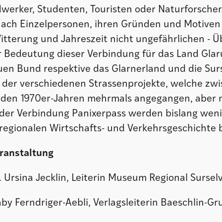
dwerker, Studenten, Touristen oder Naturforscher
nach Einzelpersonen, ihren Gründen und Motiven 
Witterung und Jahreszeit nicht ungefährlichen - 
 Bedeutung dieser Verbindung für das Land Glar
en Bund respektive das Glarnerland und die Surs
h der verschiedenen Strassenprojekte, welche zw
den 1970er-Jahren mehrmals angegangen, aber ni
er Verbindung Panixerpass werden bislang wen
regionalen Wirtschafts- und Verkehrsgeschichte 
ranstaltung
 Ursina Jecklin, Leiterin Museum Regional Sursel
y Ferndriger-Aebli, Verlagsleiterin Baeschlin-G