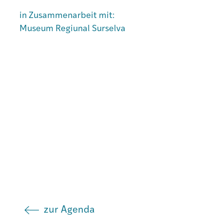
in Zusammenarbeit mit:
Museum Regiunal Surselva
Institut
Societad
Atlas GR
zur Agenda