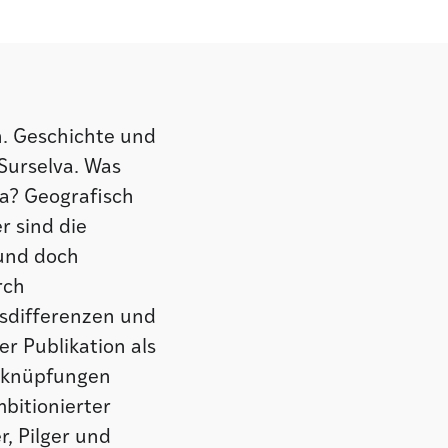
. Geschichte und
Surselva. Was
va? Geografisch
r sind die
 und doch
rch
nsdifferenzen und
r Publikation als
erknüpfungen
bitionierter
, Pilger und