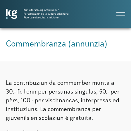
DE
IT
RM
Commembranza (annunzia)
Projects
Publicaziuns
La contribuziun da commember munta a
30.- fr. l'onn per persunas singulas, 50.- per
Persunas
pèrs, 100.- per vischnancas, interpresas ed
instituziuns. La commembranza per
giuvenils en scolaziun è gratuita.
Agenda