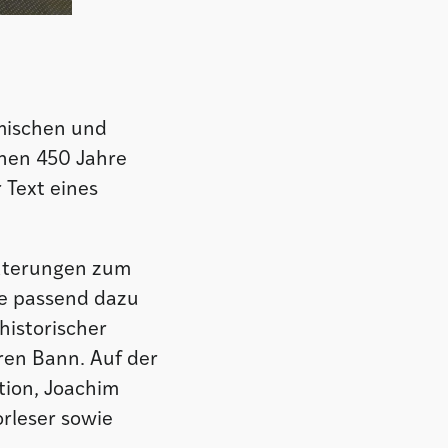
mischen und
inen 450 Jahre
 Text eines
äuterungen zum
ie passend dazu
historischer
ren Bann. Auf der
tion, Joachim
orleser sowie