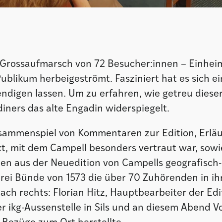
Grossaufmarsch von 72 Besucher:innen – Einhei
Publikum herbeigeströmt. Fasziniert hat es sich e
endigen lassen. Um zu erfahren, wie getreu dieser
ners das alte Engadin widerspiegelt.
sammenspiel von Kommentaren zur Edition, Erl
t, mit dem Campell besonders vertraut war, sow
en aus der Neuedition von Campells geografisch-
Drei Bünde von 1573 die über 70 Zuhörenden in ih
ach rechts: Florian Hitz, Hauptbearbeiter der Edi
er ikg-Aussenstelle in Sils und an diesem Abend V