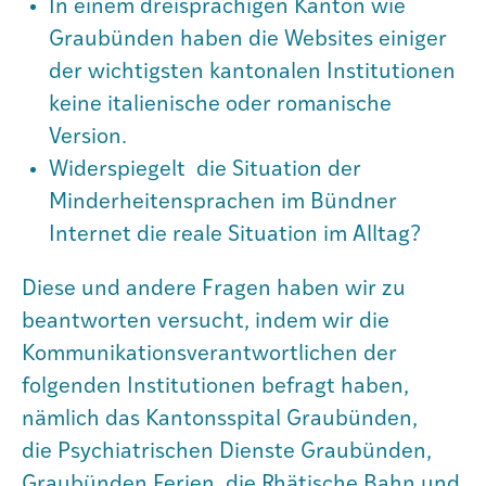
In einem dreisprachigen Kanton wie
Agenda
Graubünden haben die Websites einiger
der wichtigsten kantonalen Institutionen
keine italienische oder romanische
Institut
Version.
Widerspiegelt die Situation der
Verein
Minderheitensprachen im Bündner
Internet die reale Situation im Alltag?
Diese und andere Fragen haben wir zu
beantworten versucht, indem wir die
Kommunikationsverantwortlichen der
folgenden Institutionen befragt haben,
nämlich das Kantonsspital Graubünden,
die Psychiatrischen Dienste Graubünden,
Graubünden Ferien, die Rhätische Bahn und