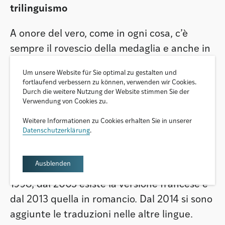
trilinguismo
A onore del vero, come in ogni cosa, c’è
sempre il rovescio della medaglia e anche in
questo caso non mancano esempi positivi di
Um unsere Website für Sie optimal zu gestalten und
trilinguismo sul web. Uno tra gli altri è il sito
fortlaufend verbessern zu können, verwenden wir Cookies.
Durch die weitere Nutzung der Website stimmen Sie der
della Ferrovia retica (FR), attualmente
Verwendung von Cookies zu.
disponibile, oltre che nelle tre lingue
Weitere Informationen zu Cookies erhalten Sie in unserer
cantonali, in altri sette idiomi stranieri,
Datenschutzerklärung
.
anche se in nessuno di questi nella versione
integrale, composta di 2'500 pagine. In
Ausblenden
inglese e italiano il sito è disponibile già dal
1998, dal 2003 esiste la versione francese e
dal 2013 quella in romancio. Dal 2014 si sono
aggiunte le traduzioni nelle altre lingue.