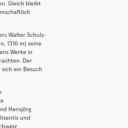
n. Gleich bleibt
enschaftlich
rs Walter Schulz-
n, 1316 m) seine
ans Werke in
rachten. Der
r sich ein Besuch
m
ie
Und Hansjörg
isentis und
schweiz