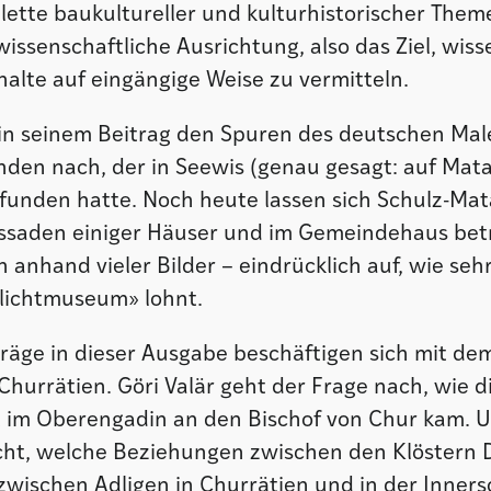
alette baukultureller und kulturhistorischer Theme
issenschaftliche Ausrichtung, also das Ziel, wiss
alte auf eingängige Weise zu vermitteln.
 in seinem Beitrag den Spuren des deutschen Male
den nach, der in Seewis (genau gesagt: auf Mata
funden hatte. Noch heute lassen sich Schulz-Mat
ssaden einiger Häuser und im Gemeindehaus bet
h anhand vieler Bilder – eindrücklich auf, wie seh
ilichtmuseum» lohnt.
träge in dieser Ausgabe beschäftigen sich mit de
 Churrätien. Göri Valär geht der Frage nach, wie d
 im Oberengadin an den Bischof von Chur kam. 
ht, welche Beziehungen zwischen den Klöstern D
zwischen Adligen in Churrätien und in der Inner