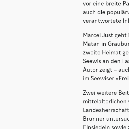
vor eine breite P
auch die populärw
verantwortete Inh
Marcel Just geht
Matan in Graubün
zweite Heimat ge
Seewis an den Fa
Autor zeigt – auc
im Seewiser «Fre
Zwei weitere Bei
mittelalterlichen
Landesherrschaft
Brunner untersuc
Einsiedeln sowie 