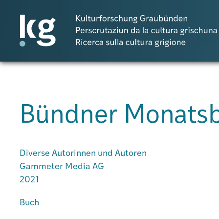
DE
RM
Bündner Monatsb
Atlas GR
Projekte
Diverse Autorinnen und Autoren
Gammeter Media AG
2021
Publikationen
Buch
Personen