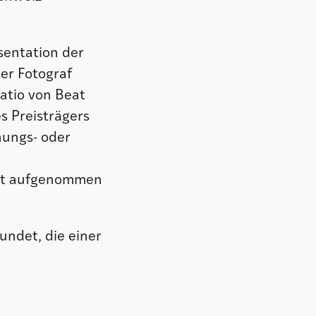
sentation der
er Fotograf
datio von Beat
 Preisträgers
nungs- oder
latt aufgenommen
ndet, die einer