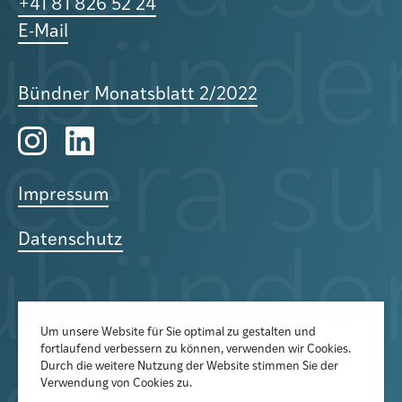
+41 81 826 52 24
E-Mail
Bündner Monatsblatt 2/2022
Impressum
Datenschutz
Um unsere Website für Sie optimal zu gestalten und
fortlaufend verbessern zu können, verwenden wir Cookies.
Der Newsletter informiert über
Durch die weitere Nutzung der Website stimmen Sie der
aktuelle Veranstaltungen,
Verwendung von Cookies zu.