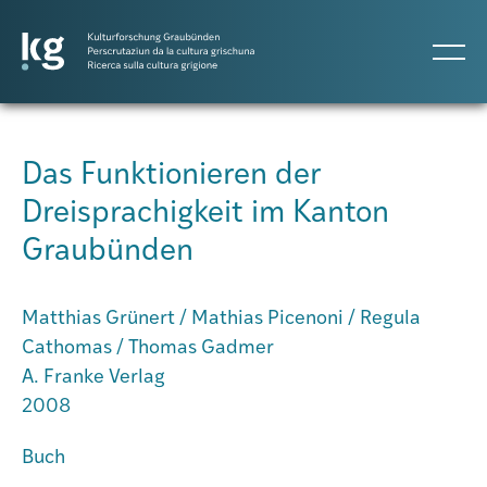
DE
IT
RM
Das Funktionieren der
Dreisprachigkeit im Kanton
Atlas GR
Graubünden
Projekte
Matthias Grünert / Mathias Picenoni / Regula
Cathomas / Thomas Gadmer
Publikationen
A. Franke Verlag
2008
Personen
Buch