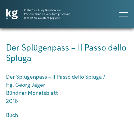
DE
IT
RM
Der Splügenpass – Il Passo dello
Spluga
Atlas GR
Der Splügenpass – Il Passo dello Spluga /
Projekte
Hg. Georg Jäger
Bündner Monatsblatt
2016
Publikationen
Buch
Personen