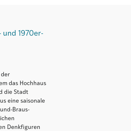
 und 1970er-
 der
llem das Hochhaus
 die Stadt
us eine saisonale
-und-Braus-
lichen
gen Denkfiguren