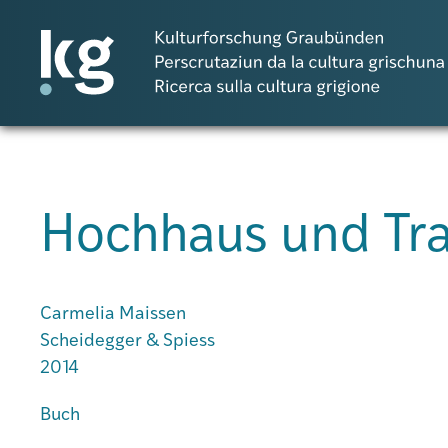
DE
IT
RM
Hochhaus und Tra
Atlas GR
Projekte
Carmelia Maissen
Scheidegger & Spiess
2014
Publikationen
Buch
Personen