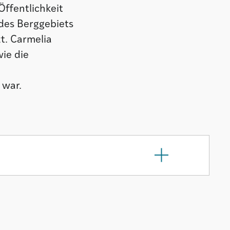
ffentlichkeit
des Berggebiets
t. Carmelia
ie die
n
 war.