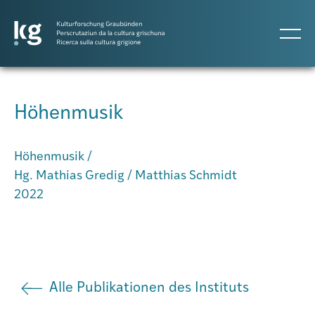
DE
IT
RM
Höhenmusik
Atlas GR
Höhenmusik /
Hg. Mathias Gredig / Matthias Schmidt
Projekte
2022
Publikationen
Alle Publikationen des Instituts
Personen