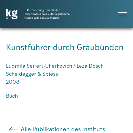
DE
IT
RM
Kunstführer durch Graubünden
Atlas GR
Ludmila Seifert-Uherkovich / Leza Dosch
Scheidegger & Spiess
Projekte
2008
Buch
Publikationen
Personen
Alle Publikationen des Instituts