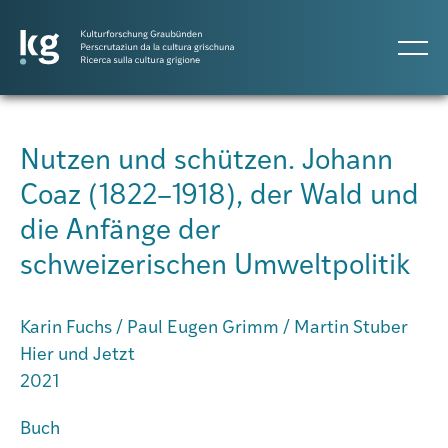
DE
IT
RM
Nutzen und schützen. Johann
Coaz (1822–1918), der Wald und
Atlas GR
die Anfänge der
schweizerischen Umweltpolitik
Projekte
Karin Fuchs / Paul Eugen Grimm / Martin Stuber
Publikationen
Hier und Jetzt
2021
Personen
Buch