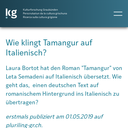
DE
IT
RM
Wie klingt Tamangur auf
Italienisch?
Atlas GR
Laura Bortot hat den Roman "Tamangur" von
Projekte
Leta Semadeni auf Italienisch übersetzt. Wie
geht das, einen deutschen Text auf
romanischem Hintergrund ins Italienisch zu
Publikationen
übertragen?
erstmals publiziert am 01.05.2019 auf
Personen
pluriling-gr.ch.