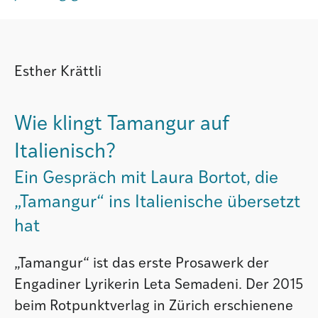
Agenda
Esther Krättli
Institut
Wie klingt Tamangur auf
Verein
Italienisch?
Ein Gespräch mit Laura Bortot, die
„Tamangur“ ins Italienische übersetzt
hat
„Tamangur“ ist das erste Prosawerk der
Engadiner Lyrikerin Leta Semadeni. Der 2015
beim Rotpunktverlag in Zürich erschienene