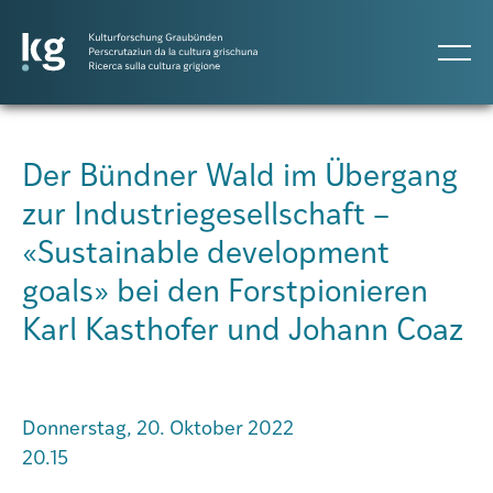
DE
IT
RM
Der Bündner Wald im Übergang
zur Industriegesellschaft –
Atlas GR
«Sustainable development
goals» bei den Forstpionieren
Projekte
Karl Kasthofer und Johann Coaz
Publikationen
Donnerstag, 20. Oktober 2022
Personen
20.15