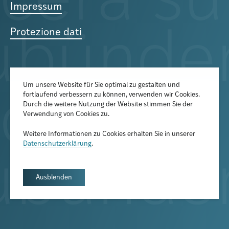
Impressum
Protezione dati
Um unsere Website für Sie optimal zu gestalten und
fortlaufend verbessern zu können, verwenden wir Cookies.
Der Newsletter informiert über
Durch die weitere Nutzung der Website stimmen Sie der
aktuelle Veranstaltungen,
Verwendung von Cookies zu.
Publikationen und
Weitere Informationen zu Cookies erhalten Sie in unserer
Forschungsprojekte
Datenschutzerklärung
.
Newsletter abonnieren
Ausblenden