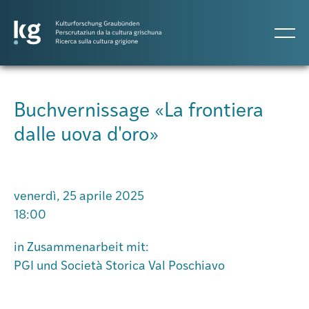
DE
IT
RM
Buchvernissage «La frontiera
dalle uova d'oro»
Progetti
Pubblicazioni
venerdì, 25 aprile 2025
18:00
Persone
in Zusammenarbeit mit:
PGI und Società Storica Val Poschiavo
Agenda