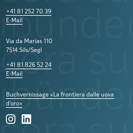
+41 81 252 70 39
E-Mail
Via da Marias 110
7514 Sils/Segl
+41 81 826 52 24
E-Mail
Buchvernissage «La frontiera dalle uova
d'oro»