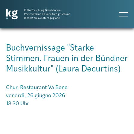
DE
IT
RM
Buchvernissage "Starke
Stimmen. Frauen in der Bündner
Progetti
Musikkultur" (Laura Decurtins)
Pubblicazioni
Chur, Restaurant Va Bene
venerdì, 26 giugno 2026
Persone
18.30 Uhr
Agenda