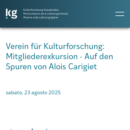
DE
IT
RM
Verein für Kulturforschung:
Mitgliederexkursion - Auf den
Progetti
Spuren von Alois Carigiet
Pubblicazioni
sabato, 23 agosto 2025
Persone
Agenda