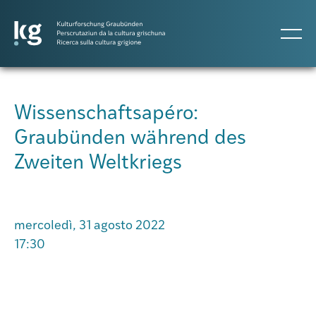
DE
IT
RM
Wissenschaftsapéro:
Graubünden während des
Progetti
Zweiten Weltkriegs
Pubblicazioni
mercoledì, 31 agosto 2022
Persone
17:30
Agenda