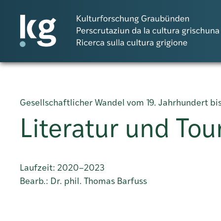
DE
IT
RM
Gesellschaftlicher Wandel vom 19. Jahrhundert bi
Progetti
Literatur und To
Pubblicazioni
Laufzeit: 2020–2023
Bearb.: Dr. phil. Thomas Barfuss
Persone
Agenda