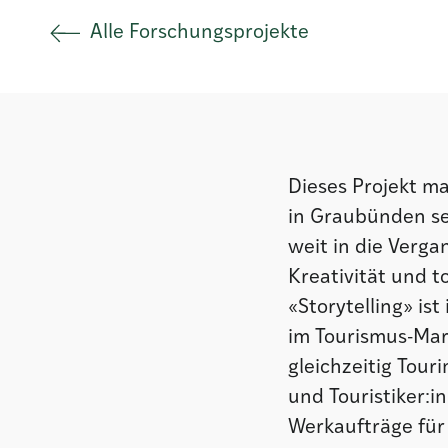
Alle Forschungsprojekte
Istituto
Società
Dieses Projekt ma
Atlas GR
in Graubünden sei
weit in die Verg
Kreativität und t
«Storytelling» is
im Tourismus-Mar
gleichzeitig Tou
und Touristiker:i
Werkaufträge für 