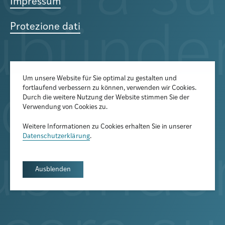
Impressum
Protezione dati
Um unsere Website für Sie optimal zu gestalten und
fortlaufend verbessern zu können, verwenden wir Cookies.
Der Newsletter informiert über
Durch die weitere Nutzung der Website stimmen Sie der
aktuelle Veranstaltungen,
Verwendung von Cookies zu.
Publikationen und
Weitere Informationen zu Cookies erhalten Sie in unserer
Forschungsprojekte
Datenschutzerklärung
.
Newsletter abonnieren
Ausblenden