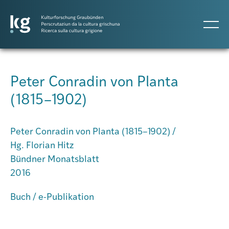
DE
IT
RM
Peter Conradin von Planta
(1815–1902)
Progetti
Peter Conradin von Planta (1815–1902) /
Pubblicazioni
Hg. Florian Hitz
Bündner Monatsblatt
2016
Persone
Buch / e-Publikation
Agenda