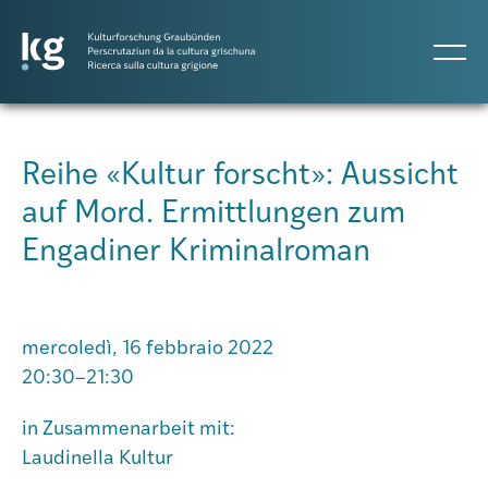
DE
IT
RM
Reihe «Kultur forscht»: Aussicht
auf Mord. Ermittlungen zum
Progetti
Engadiner Kriminalroman
Pubblicazioni
mercoledì, 16 febbraio 2022
Persone
20:30–21:30
in Zusammenarbeit mit:
Agenda
Laudinella Kultur