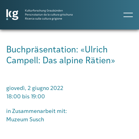
DE
IT
RM
Buchpräsentation: «Ulrich
Campell: Das alpine Rätien»
Progetti
Pubblicazioni
giovedì, 2 giugno 2022
18:00 bis 19:00
Persone
in Zusammenarbeit mit:
Muzeum Susch
Agenda