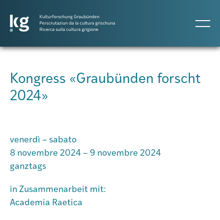
DE
IT
RM
Kongress «Graubünden forscht
2024»
Progetti
Pubblicazioni
venerdì – sabato
8 novembre 2024 – 9 novembre 2024
ganztags
Persone
in Zusammenarbeit mit:
Agenda
Academia Raetica