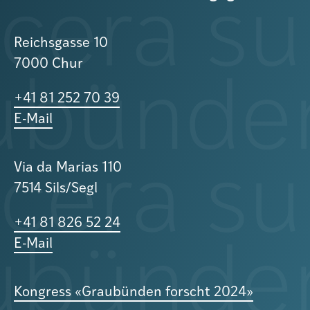
Reichsgasse 10
7000 Chur
+41 81 252 70 39
E-Mail
Via da Marias 110
7514 Sils/Segl
+41 81 826 52 24
E-Mail
Kongress «Graubünden forscht 2024»