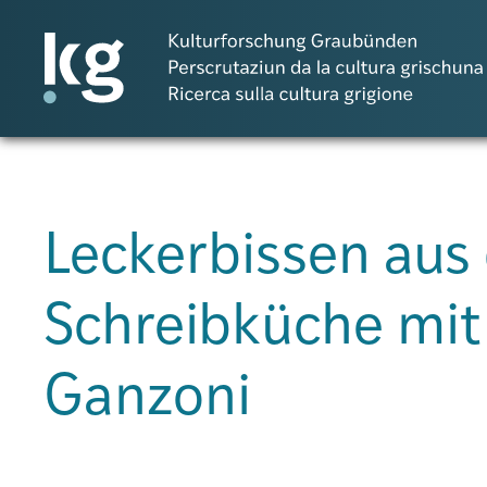
DE
IT
RM
Leckerbissen aus
Progetti
Schreibküche mi
Pubblicazioni
Ganzoni
Persone
Agenda