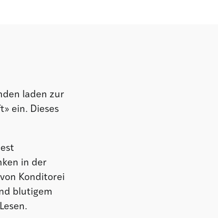
nden laden zur
t» ein. Dieses
iest
nken in der
 von Konditorei
nd blutigem
 Lesen.