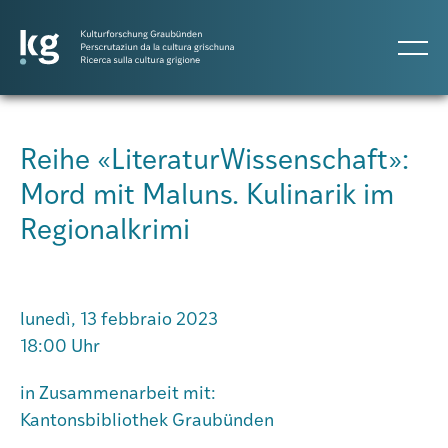
DE
IT
RM
Reihe «LiteraturWissenschaft»:
Mord mit Maluns. Kulinarik im
Progetti
Regionalkrimi
Pubblicazioni
lunedì, 13 febbraio 2023
Persone
18:00 Uhr
in Zusammenarbeit mit:
Agenda
Kantonsbibliothek Graubünden