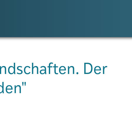
andschaften. Der
den"