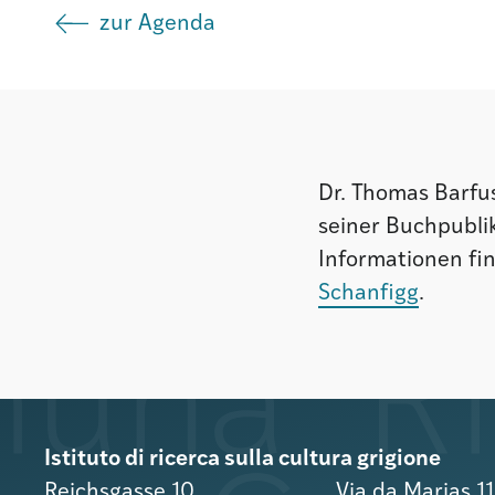
zur Agenda
Dr. Thomas Barfus
seiner Buchpubli
Informationen fi
Schanfigg
.
Istituto di ricerca sulla cultura grigione
Reichsgasse 10
Via da Marias 1