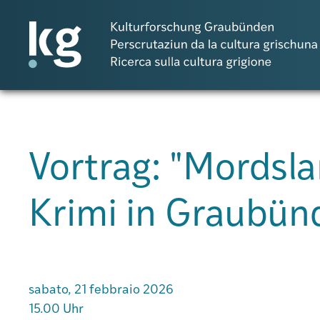
DE
IT
RM
Vortrag: "Mordsl
Progetti
Krimi in Graubün
Pubblicazioni
Persone
sabato, 21 febbraio 2026
15.00 Uhr
Agenda