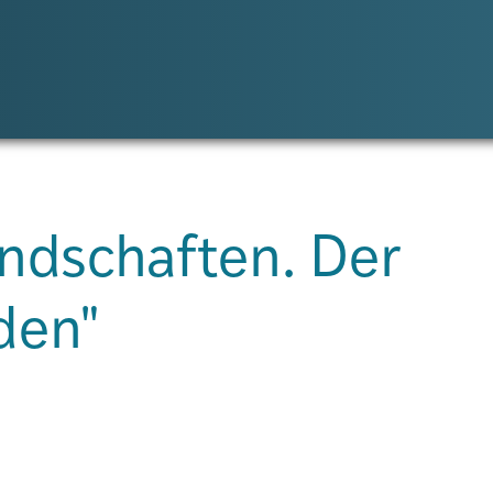
andschaften. Der
den"