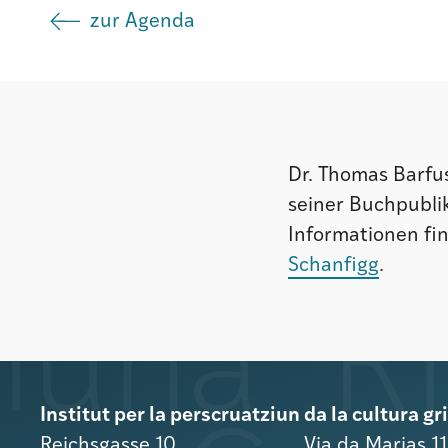
zur Agenda
Dr. Thomas Barfus
seiner Buchpubli
Informationen fi
Schanfigg
.
Institut per la perscruatziun da la cultura g
Reichsgasse 10
Via da Marias 1