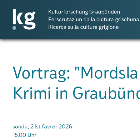
DE
IT
RM
Vortrag: "Mordsl
Projects
Krimi in Graubün
Publicaziuns
Persunas
sonda, 21st favrer 2026
15.00 Uhr
Agenda