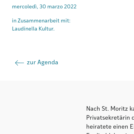
mercoledì, 30 marzo 2022
Istituto
in Zusammenarbeit mit:
Laudinella Kultur.
Società
Atlas GR
zur Agenda
Nach St. Moritz 
Privatsekretärin 
heiratete einen E