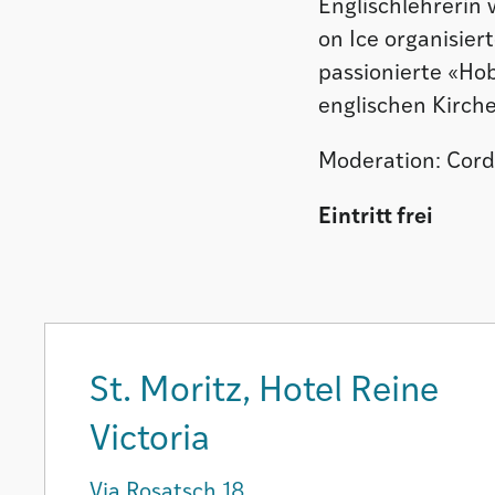
Englischlehrerin 
on Ice organisier
passionierte «Hob
englischen Kirch
Moderation: Cordu
Eintritt frei
St. Moritz, Hotel Reine
Victoria
Via Rosatsch 18