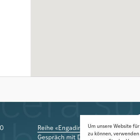
Um unsere Website für 
10
Reihe «Engadin Leben»: Im
zu können, verwenden 
Gespräch mit Diane Conrad-