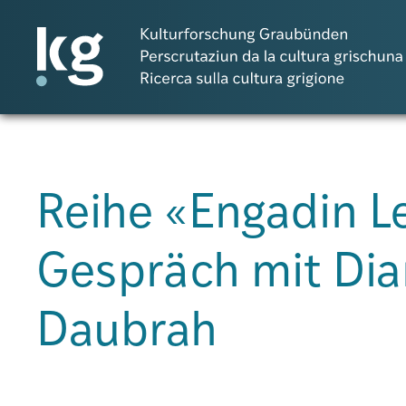
DE
IT
RM
Reihe «Engadin L
Progetti
Gespräch mit Dia
Pubblicazioni
Daubrah
Persone
Agenda