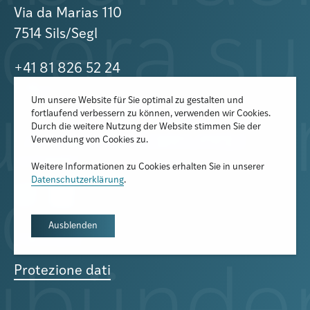
Via da Marias 110
7514 Sils/Segl
+41 81 826 52 24
E-Mail
Um unsere Website für Sie optimal zu gestalten und
fortlaufend verbessern zu können, verwenden wir Cookies.
Durch die weitere Nutzung der Website stimmen Sie der
Il plurilinguismo nei Grigioni: onere o
Verwendung von Cookies zu.
vantaggio?
Weitere Informationen zu Cookies erhalten Sie in unserer
Datenschutzerklärung
.
Ausblenden
Impressum
Protezione dati