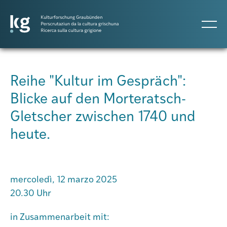
DE
IT
RM
Reihe "Kultur im Gespräch":
Blicke auf den Morteratsch-
Progetti
Gletscher zwischen 1740 und
heute.
Pubblicazioni
Persone
mercoledì, 12 marzo 2025
20.30 Uhr
Agenda
in Zusammenarbeit mit: