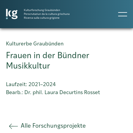
DE
IT
RM
Kulturerbe Graubünden
Frauen in der Bündner
Progetti
Musikkultur
Pubblicazioni
Laufzeit: 2021–2024
Bearb.: Dr. phil. Laura Decurtins Rosset
Persone
Agenda
Alle Forschungsprojekte