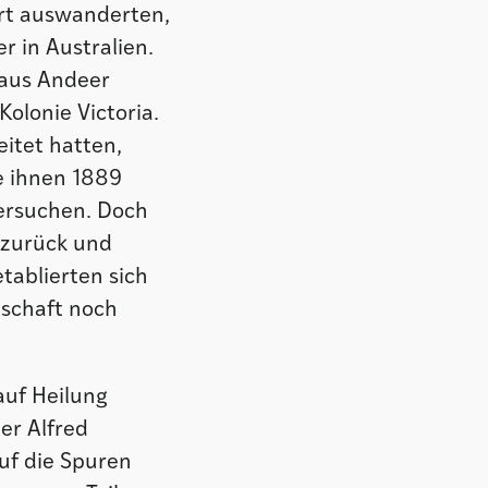
rt auswanderten,
r in Australien.
 aus Andeer
Kolonie Victoria.
itet hatten,
te ihnen 1889
versuchen. Doch
s zurück und
tablierten sich
schaft noch
auf Heilung
er Alfred
uf die Spuren