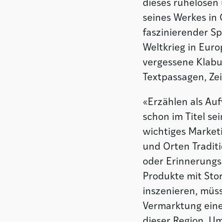
dieses ruhelosen 
seines Werkes in
faszinierender S
Weltkrieg in Euro
vergessene Klabu
Textpassagen, Ze
«Erzählen als Au
schon im Titel se
wichtiges Market
und Orten Traditi
oder Erinnerungs
Produkte mit Stor
inszenieren, müs
Vermarktung eine
dieser Region. Um