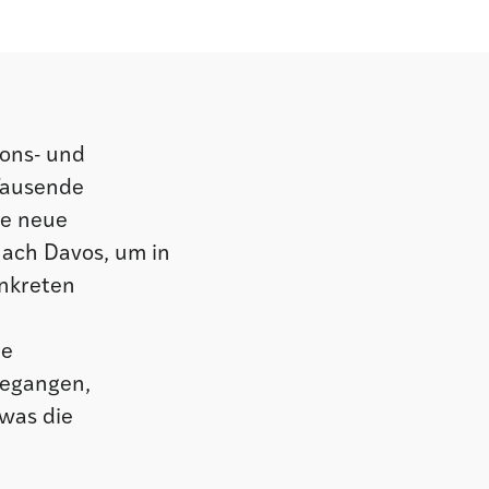
ions- und
Tausende
ne neue
ach Davos, um in
onkreten
le
gegangen,
 was die