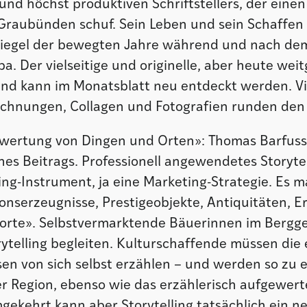
und höchst produktiven Schriftstellers, der einen
 Graubünden schuf. Sein Leben und sein Schaffen 
piegel der bewegten Jahre während und nach de
pa. Der vielseitige und originelle, aber heute we
nd kann im Monatsblatt neu entdeckt werden. Vi
ichnungen, Collagen und Fotografien runden den 
fwertung von Dingen und Orten»: Thomas Barfuss’
ines Beitrags. Professionell angewendetes Storytel
ing-Instrument, ja eine Marketing-Strategie. Es 
onserzeugnisse, Prestigeobjekte, Antiquitäten, E
orte». Selbstvermarktende Bäuerinnen im Bergge
ytelling begleiten. Kulturschaffende müssen die
sen von sich selbst erzählen – und werden so zu 
r Region, ebenso wie das erzählerisch aufgewert
gekehrt kann aber Storytelling tatsächlich ein n