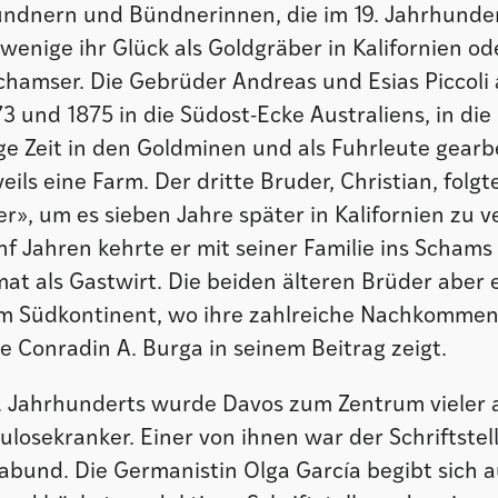
ündnern und Bündnerinnen, die im 19. Jahrhunde
wenige ihr Glück als Goldgräber in Kalifornien ode
Schamser. Die Gebrüder Andreas und Esias Piccoli
3 und 1875 in die Südost-Ecke Australiens, in die 
e Zeit in den Goldminen und als Fuhrleute gearbe
eils eine Farm. Der dritte Bruder, Christian, folg
», um es sieben Jahre später in Kalifornien zu 
f Jahren kehrte er mit seiner Familie ins Scham
mat als Gastwirt. Die beiden älteren Brüder aber e
m Südkontinent, wo ihre zahlreiche Nachkommen
e Conradin A. Burga in seinem Beitrag zeigt.
. Jahrhunderts wurde Davos zum Zentrum vieler 
losekranker. Einer von ihnen war der Schriftstell
abund. Die Germanistin Olga García begibt sich a