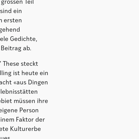
 grossen Teil
sind ein
m ersten
itgehend
ele Gedichte,
Beitrag ab.
 These steckt
ling ist heute ein
macht «aus Dingen
rlebnisstätten
biet müssen ihre
 eigene Person
einem Faktor der
ete Kulturerbe
eues