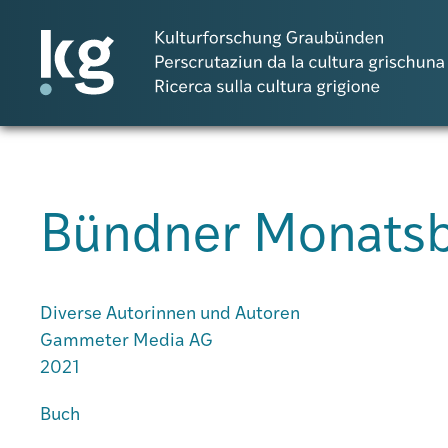
DE
IT
RM
Bündner Monatsb
Progetti
Pubblicazioni
Diverse Autorinnen und Autoren
Gammeter Media AG
2021
Persone
Buch
Agenda