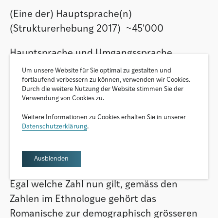
(Eine der) Hauptsprache(n)
(Strukturerhebung 2017) ~45'000
Hauptsprache und Umgangssprache
(Strukturerhebung 2017) ~60'000
Um unsere Website für Sie optimal zu gestalten und
fortlaufend verbessern zu können, verwenden wir Cookies.
Durch die weitere Nutzung der Website stimmen Sie der
Verstandene Sprache (Umfrage RTR 2004)
Verwendung von Cookies zu.
~100'000
Weitere Informationen zu Cookies erhalten Sie in unserer
Datenschutzerklärung
.
Tabelle 1: Unterschiedliche Quellen und sehr
variable Sprecherzahlen für das
Rätoromanische.
Ausblenden
Egal welche Zahl nun gilt, gemäss den
Zahlen im Ethnologue gehört das
Romanische zur demographisch grösseren