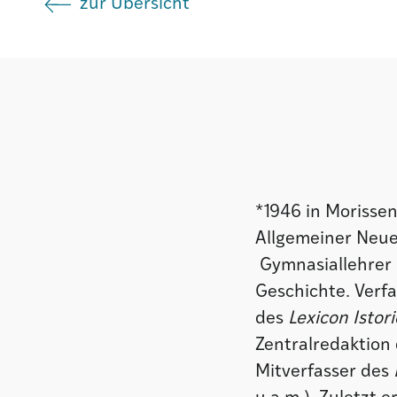
zur Übersicht
Institut
Societad
Atlas GR
*1946 in Morisse
Allgemeiner Neuer
Gymnasiallehrer 
Geschichte. Verf
des
Lexicon Istor
Zentralredaktion 
Mitverfasser des