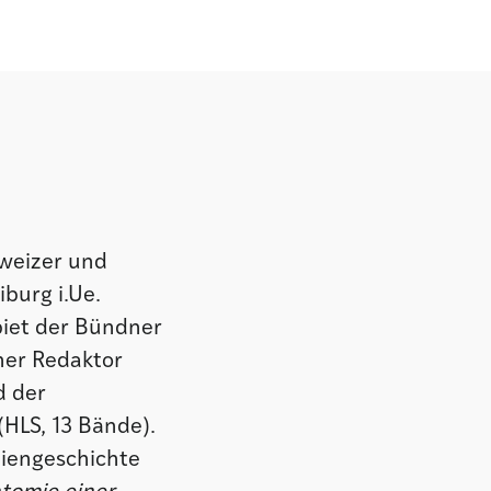
hweizer und
burg i.Ue.
biet der Bündner
her Redaktor
d der
(HLS, 13 Bände).
eiengeschichte