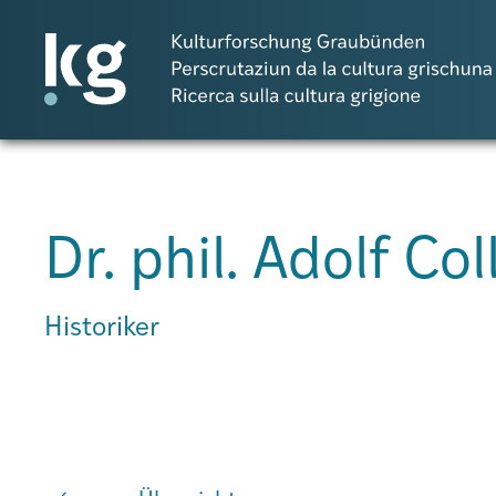
Dr. phil. Adolf Co
Projects
Historiker
Publicaziuns
Persunas
Agenda