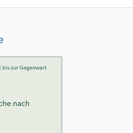
e
t bis zur Gegenwart
uche nach