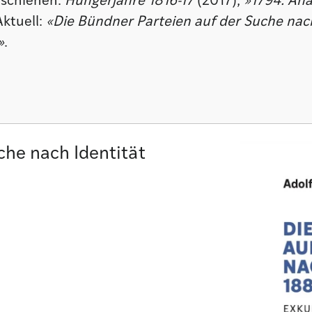
erschienen:
Hungerjahre 1816-17
(2017);
»1794. Ana
Aktuell:
«Die Bündner Parteien auf der Suche nac
»
.
che nach Identität