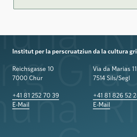
Institut per la perscruatziun da la cultura g
Reichsgasse 10
Via da Marias 1
7000 Chur
7514 Sils/Segl
+41 81 252 70 39
+41 81 826 52 
E-Mail
E-Mail