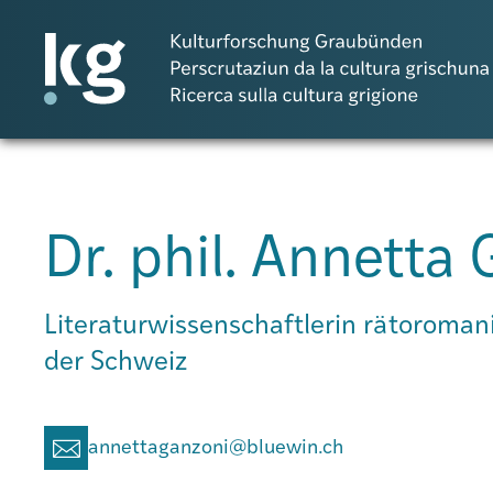
Dr. phil. Annetta
Projects
Literaturwissenschaftlerin rätoromani
Publicaziuns
der Schweiz
Persunas
annettaganzoni@bluewin.ch
Agenda