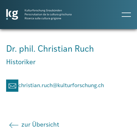
Dr. phil. Christian Ruch
Projects
Historiker
Publicaziuns
christian.ruch@kulturforschung.ch
Persunas
zur Übersicht
Agenda