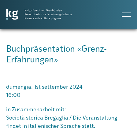
DE
IT
RM
Buchpräsentation «Grenz-
Erfahrungen»
Projects
Publicaziuns
dumengia, 1st settember 2024
16:00
Persunas
in Zusammenarbeit mit:
Società storica Bregaglia / Die Veranstaltung
Agenda
findet in italienischer Sprache statt.