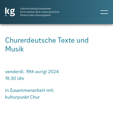
DE
IT
RM
Churerdeutsche Texte und
Musik
Projects
Publicaziuns
venderdi, 19th avrigl 2024
19:30 Uhr
Persunas
in Zusammenarbeit mit:
kulturpunkt Chur
Agenda