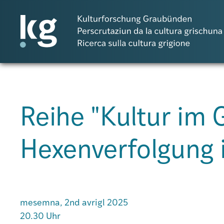
DE
IT
RM
Reihe "Kultur im 
Projects
Hexenverfolgung 
Publicaziuns
Persunas
mesemna, 2nd avrigl 2025
20.30 Uhr
Agenda