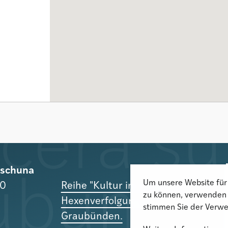
rischuna
Um unsere Website für 
10
Reihe "Kultur im Gespräch":
zu können, verwenden 
Hexenverfolgung in
stimmen Sie der Verwe
Graubünden.