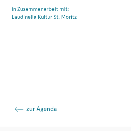
in Zusammenarbeit mit:
Laudinella Kultur St. Moritz
Institut
Societad
Atlas GR
zur Agenda