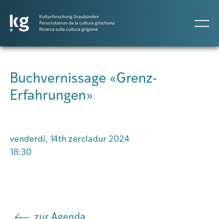
DE
IT
RM
Buchvernissage «Grenz-
Erfahrungen»
Projects
Publicaziuns
venderdi, 14th zercladur 2024
18:30
Persunas
Agenda
zur Agenda