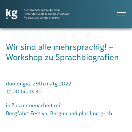
DE
IT
RM
Wir sind alle mehrsprachig! –
Workshop zu Sprachbiografien
Projects
Publicaziuns
dumengia, 29th matg 2022
12:00 bis 13:30
Persunas
in Zusammenarbeit mit:
Bergfahrt Festival Bergün und pluriling-gr.ch
Agenda