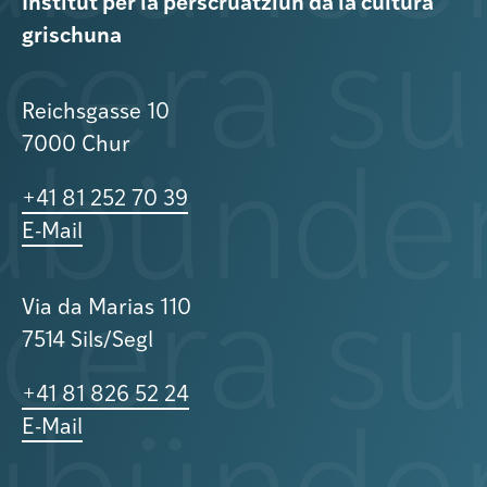
Institut per la perscruatziun da la cultura
grischuna
Reichsgasse 10
7000 Chur
+41 81 252 70 39
E-Mail
Via da Marias 110
7514 Sils/Segl
+41 81 826 52 24
E-Mail