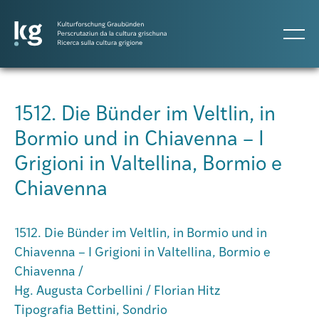
DE
IT
RM
1512. Die Bünder im Veltlin, in
Bormio und in Chiavenna – I
Projects
Grigioni in Valtellina, Bormio e
Chiavenna
Publicaziuns
1512. Die Bünder im Veltlin, in Bormio und in
Persunas
Chiavenna – I Grigioni in Valtellina, Bormio e
Chiavenna /
Hg. Augusta Corbellini / Florian Hitz
Agenda
Tipografia Bettini, Sondrio