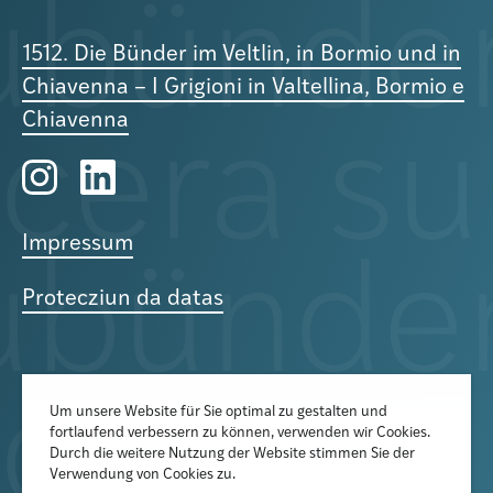
1512. Die Bünder im Veltlin, in Bormio und in
Chiavenna – I Grigioni in Valtellina, Bormio e
Chiavenna
Impressum
Protecziun da datas
Um unsere Website für Sie optimal zu gestalten und
fortlaufend verbessern zu können, verwenden wir Cookies.
Der Newsletter informiert über
Durch die weitere Nutzung der Website stimmen Sie der
aktuelle Veranstaltungen,
Verwendung von Cookies zu.